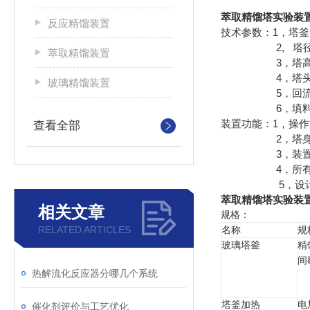
萃取精馏塔实验装
反应精馏装置
技术参数：1，塔
2, 塔径DN1
萃取精馏装置
3，塔高300m
4，塔头冷凝器
玻璃精馏装置
5，回流控制
6，填料规格
装置功能：1，操作
查看全部
2，塔身保温
3，装置框架
4，所有工控点
5，设计深度深，
萃取精馏塔实验装
相关文章
规格：
RELATED ARTICLES
名称
规
玻璃塔釜
精
间
热解流化反应器分哪几个系统
塔釜加热
电
催化剂评价与工艺优化