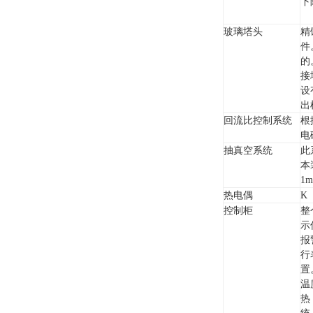
下
玻璃塔头
精
件
的
接
设
出
回流比控制系统
根
电
抽真空系统
此
本
1
热电偶
K
控制柜
整
示
报
行
置
温
热