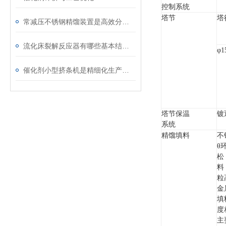
控制系统
塔节
塔
常减压不锈钢精馏装置是高效分离的设备
流化床裂解反应器有哪些基本结构？
φ1
催化剂小型挤条机是精细化生产的得力助手
塔节保温
镀
系统
精馏填料
不
θ
松
料
粒
金
填
度
主