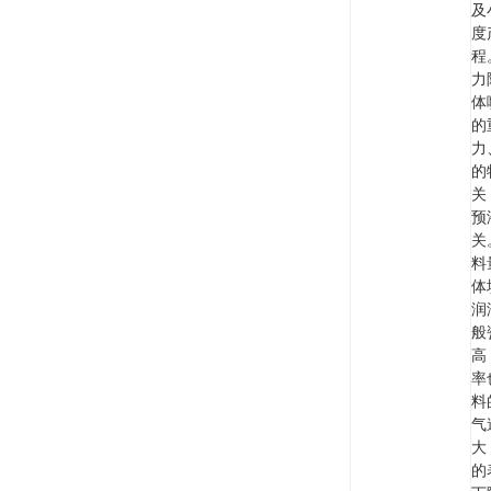
及
度
程
力
体
的
力
的
关
预
关
料
体
润
般
高
率
料
气
大
的