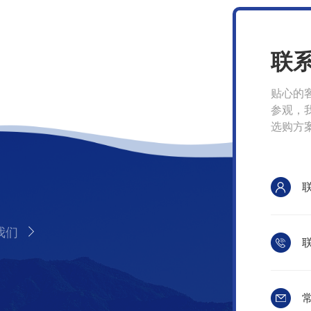
联
贴心的
参观，
选购方
我们
联
常