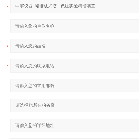
：
：
：
：
：
：
：