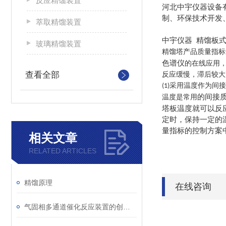
反应精馏装置
河北中宇仪器设备
制、环保技术开发
萃取精馏装置
中宇仪器 精馏板
玻璃精馏装置
精馏塔产品质量指标
色谱仪
的在线应用
查看全部
反应缓慢，滞后较大
采用温度作为间接
(1)
的间接
温度是常用
塔板温度就可以反
定时，保持一定的
量指标的控制方案
相关文章
RELATED ARTICLES
精馏原理
在线咨询
气固相多通道催化反应装置的创新与应用