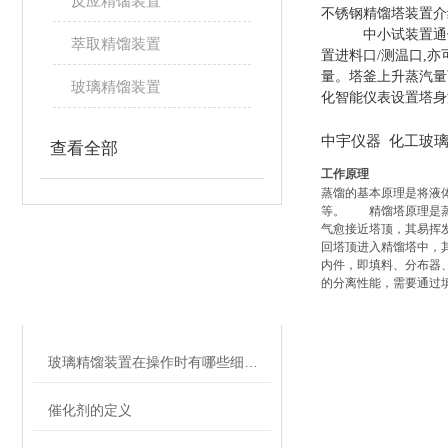
反应精馏装置
不锈钢精馏塔装置介
中小试装置通
萃取精馏装置
置进料口/测温口,
量。塔釜上升蒸汽量
玻璃精馏装置
化智能仪表设置塔身
中宇仪器 化工玻
查看全部
工作原理
蒸馏的基本原理是将液
等。 精馏塔原理是蒸
气愈接近塔顶，其易挥
回塔顶进入精馏塔中，
内件，即填料、分布器
相关文章
的分离性能，需要通过
RELATED ARTICLES
玻璃精馏装置在操作时有哪些细节需要注意
催化剂的定义