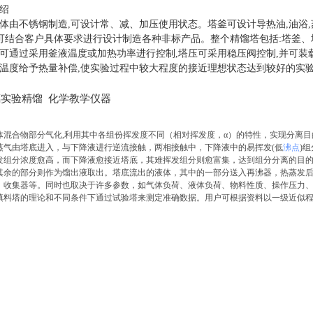
绍
体由不锈钢制造
,可设计常、减、加压使用状态。塔釜可设计导热油,油浴,蒸汽
亦可结合客户具体要求进行设计制造各种非标产品。整个精馏塔包括:塔釜
可通过采用釜液温度或加热功率进行控制,塔压可采用稳压阀控制,并可装
温度给予热量补偿,使实验过程中较大程度的接近理想状态达到较好的实
璃实验精馏 化学教学仪器
体混合物部分气化
,利用其中各组份挥发度不同（相对挥发度，α）的特性，实现分离
气由塔底进入，与下降液进行逆流接触，两相接触中，下降液中的易挥发
(低
沸点
)
发组分浓度愈高，而下降液愈接近塔底，其难挥发组分则愈富集，达到组分分离的目
其余的部分则作为馏出液取出。塔底流出的液体，其中的一部分送入再沸器，热蒸发
、收集器等。同时也取决于许多参数，如气体负荷、液体负荷、物料性质、操作压力
填料塔的理论和不同条件下通过试验塔来测定准确数据。用户可根据资料以一级近似