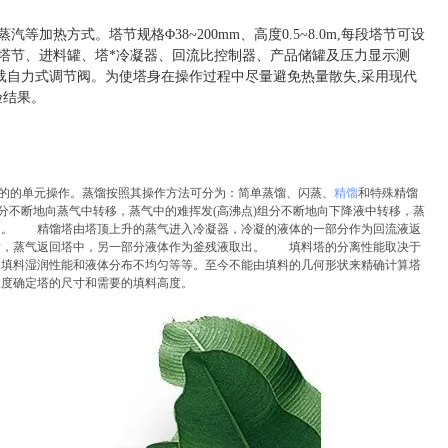
等加热方式。塔节规格Φ38~200mm、高度0.5~8.0m,每段塔节可设
、塔节、进料罐、塔*冷凝器、回流比控制器、产品储罐及压力显示测
载自力式调节阀。为使塔身在操作过程中尽量避免热量散失,采用现代
验结果。
目的的单元操作。蒸馏按照其操作方法可分为：简单蒸馏、闪蒸、
精馏
和特殊精馏
组分不断地向蒸气中转移，蒸气中的难挥发(高沸点)组分不断地向下降液中转移，蒸
的。 精馏塔由塔顶上升的蒸气进入冷凝器，冷凝的液体的一部分作为回流液返
后，蒸气返回塔中，另一部分液体作为釜残液取出。 填料塔的分离性能取决于
、填料湿润性能和液体分布不均匀等等。至今不能由填料的几何形状来精确计算塔
程度确定塔的尺寸和需要的填料高度。