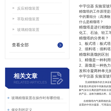
中宇仪器 实验室
反应精馏装置
精馏塔的工作原理是
中的重组分（高沸物
萃取精馏装置
什么是精馏塔？
精馏塔是进行精馏
玻璃精馏装置
化工、石油、轻工
精馏塔的分类有？
1、板式塔：板式
查看全部
2、填料塔：填料
精馏和蒸馏的区别
1、精馏是一种利
2、蒸馏是一种热
发和冷凝两种单元
相关文章
中宇仪器 实验室
RELATED ARTICLES
完成精馏操作的主体设
和多股出料或有中间换热的
解气深冷分离的脱甲烷前冷
的产品，这称为侧线出料。
玻璃精馏装置在操作时有哪些细节需要注意
在精馏塔内气液两相的温
设置的中间冷凝器，可用温
催化剂的定义