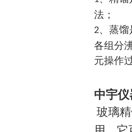
法；
、蒸馏
2
各组分
元操作
中宇仪
玻璃精
用，它