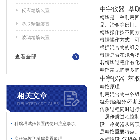
中宇仪器 萃
反应精馏装置
精馏是一种利用回
萃取精馏装置
品、冶金等部门。
精馏操作按不同方
玻璃精馏装置
根据操作方式，可
根据混合物的组分
根据是否在混合物
查看全部
若精馏过程伴有化
精馏常见的更多的
中宇仪器 萃
精馏原理
相关文章
利用混合物中各组
组分
(
轻组分
)
不断
RELATED ARTICLES
传质过程同时进行
，属传质过程控制
精馏塔试验装置的使用注意事项
段，冷凝器从塔顶
是精馏重要特点。
实验室教学精馏装置原理
在精馏段
,
气相在