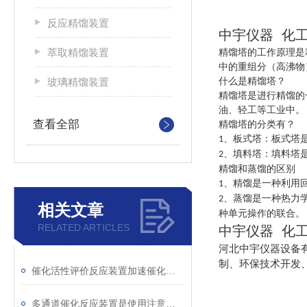
反应精馏装置
中宇仪器 化
萃取精馏装置
精馏塔的工作原理是
中的重组分（高沸物
玻璃精馏装置
什么是精馏塔？
精馏塔是进行精馏的
油、轻工等工业中。
查看全部
精馏塔的分类有？
、板式塔：板式塔
1
、填料塔：填料塔
2
精馏和蒸馏的区别
、精馏是一种利用
1
、蒸馏是一种热力
2
相关文章
种单元操作的联合。
RELATED ARTICLES
中宇仪器 化
河北中宇仪器设备
制、环保技术开发
催化活性评价反应装置加速催化剂研发的利器
多通道催化反应装置是使用注意事项你知道吗