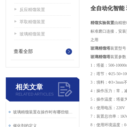
全自动化智能
反应精馏装置
萃取精馏装置
精馏实验装置
由精密
标准磨口连接，安装
玻璃精馏装置
之用
玻璃精馏塔
装置型号
查看全部
玻璃精馏塔
装置参数
1
：塔釜：
500-10000
2
：塔节：
Φ25-50×1
3
：填料：
Φ3×3mm
相关文章
4
：操作压力：常，
RELATED ARTICLES
5
：操作温度：塔釜
6
：使用电压：
220V
玻璃精馏装置在操作时有哪些细节需要注意
7
：装置总功率：
1K
8
：使用环境温度：
0
催化剂的定义