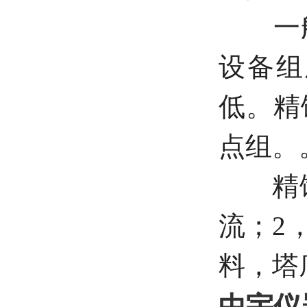
一般
设备组
低。精
点组。
精馏
流；2
料，塔
中宇仪