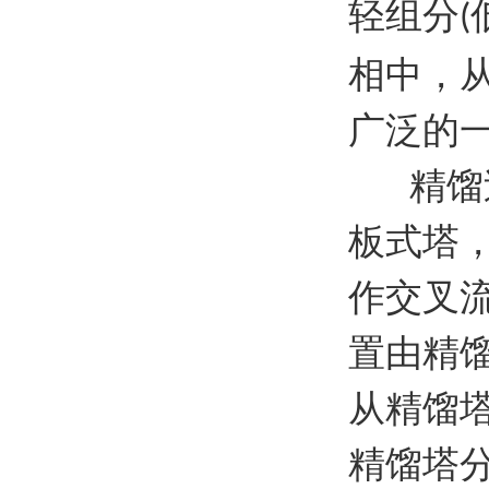
轻组分
(
相中，
广泛的
精馏
板式塔
作交叉
置由精
从精馏
精馏塔