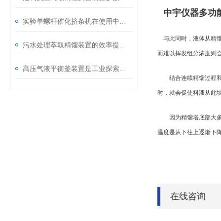
中宇仪器多功
实验单螺杆催化挤条机在使用中的三个注意事项
与此同时，液体从精馏
污水处理萃取精馏装置的效率提升关键
而难以挥发组分浓度则
高压气液平衡釜装置是工业探索的驿站
结合连续精馏过程和塔
时，就会促使料液从此
因为精馏塔底部大多
温度是从下往上逐渐下
在线咨询