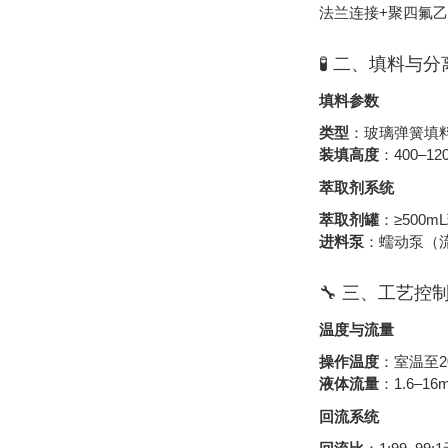
法兰连接+聚四氟
🧪 ‌
二、填料与分
填料参数
类型
‌：玻璃弹簧填
装填高度
‌：400–
萃取剂系统
萃取剂罐
‌：≥50
进料泵
‌：蠕动泵（流
🔧 ‌
三、工艺控
温度与流量
操作温度
‌：室温至2
液体流量
‌：1.6–
回流系统