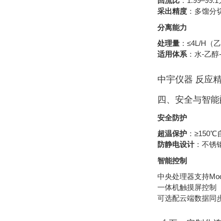
回流比
‌：1:99–
采出精度
‌：多馏分
分离能力
处理量
‌：≤4L/H
适用体系
‌：水-乙
中宇仪器 反应
四、安全与智能
安全防护
超温保护
‌：≥150
防静电设计
‌：不
智能控制
中央处理器支持Modbu
一体机触摸屏控制（
可选配云端数据同步