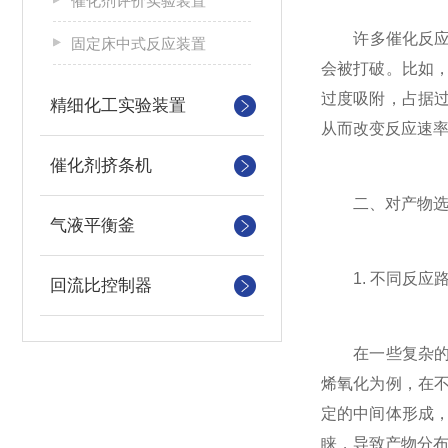
催化剂评价实验装置
许多催化反应涉
固定床中式反应装置
会被打破。比如
过度吸附，占据
精细化工实验装置
从而改变反应速
催化剂挤条机
二、对产物选
气液平衡釜
1. 不同反应
回流比控制器
在一些复杂的催
烯氧化为例，在
定的中间体形成
睐，导致产物分