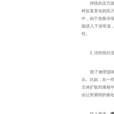
持续的压力波动
种反复变化的应
中，由于热胀冷
能进入下游管道
性。
2. 活性组分
除了物理损坏外
出。比如，在一
主体扩散到液相
会让所测得的催
综上所述，