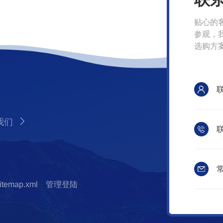
贴心的
参观，
选购方
我们
联
常
itemap.xml
管理登陆