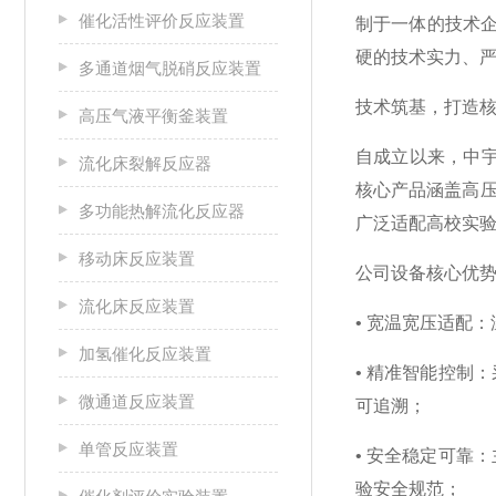
催化活性评价反应装置
制于一体的技术
硬的技术实力、
多通道烟气脱硝反应装置
技术筑基，打造
高压气液平衡釜装置
自成立以来，中
流化床裂解反应器
核心产品涵盖高
多功能热解流化反应器
广泛适配高校实
移动床反应装置
公司设备核心优
流化床反应装置
• 宽温宽压适配：
加氢催化反应装置
• 精准智能控制：
微通道反应装置
可追溯；
单管反应装置
• 安全稳定可靠
验安全规范；