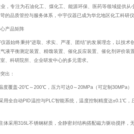
企业，专注为石油化工、煤化工、能源环保、医药等领域提供从
严苛的品质管控与服务体系，中宇仪器已成为华北地区化工科研
核心产品矩阵
宇仪器始终秉持“进取、求实、严谨、团结"的发展理念，以技术
压气液平衡测定装置、精馏装置、催化反应装置、催化剂评价装置
验室、科研院所、企业研发中心的多元需求。
势突出：
温度覆盖-20℃～200℃，压力可达0～20MPa（可定制30MP
采用全自动PID温控与PLC智能系统，温度控制精度达±0.1℃
：主体采用316L不锈钢材质，全静密封结构搭配磁力驱动搅拌