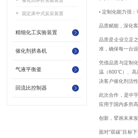
催化剂评价实验装置
• 定制化能力强
固定床中式反应装置
品质赋能，深化
精细化工实验装置
品质是企业立足之
准，确保每一台
催化剂挤条机
凭借品质与定制
气液平衡釜
温（600℃）、
决客户催化剂活
回流比控制器
此次合作，是中
应用于国内多所
创新，擘画未来
面对“双碳"目