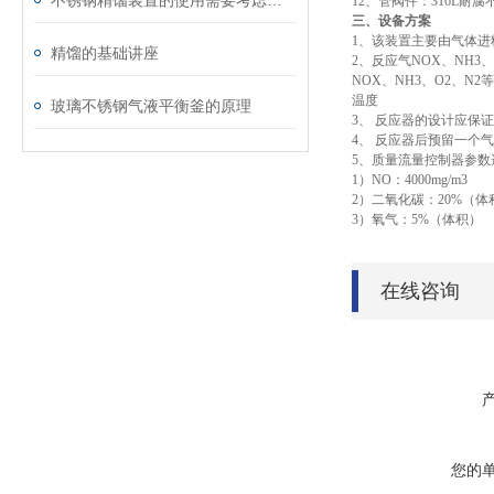
不锈钢精馏装置的使用需要考虑哪些标准
12、管阀件：316L耐
三、设备方案
1、该装置主要由气体
精馏的基础讲座
2、反应气NOX、NH
NOX、NH3、O2、
温度
玻璃不锈钢气液平衡釜的原理
3、 反应器的设计应保
4、 反应器后预留一个
5、质量流量控制器参
1）NO：4000mg/m3
2）二氧化碳：20%（体
3）氧气：5%（体积）
在线咨询
您的