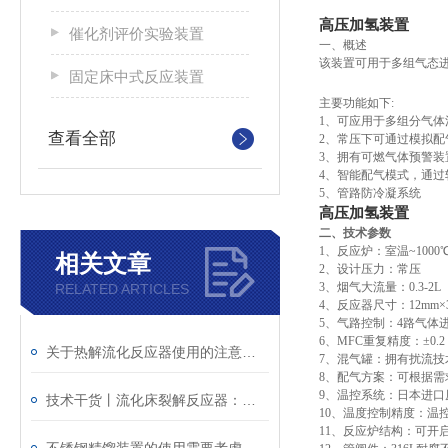
高压加氢装置
催化剂评价实验装置
一、概述
该装置可用于多组气态
固定床中式反应装置
主要功能如下:
1、可应用于多组分气体
查看全部
2、常压下可通过模拟配
3、拥有可燃气体预警装
4、智能配气模式，通过
5、管路防冷凝系统
高压加氢装置
二、技术参数
1、反应炉：室温~1000
相关文章
2、设计压力：常压
3、烟气大流量：0.3-2L
RELATED ARTICLES
4、反应器尺寸：12mm×
5、气路控制：4路气
6、MFC重复精度：±0.2
关于热解流化反应器使用的注意事项请看这里
7、混气罐：拥有扰流技
8、配气方案：可根据
9、温控系统：日本进
技术干货丨流化床裂解反应器：结构原理与应用场景全解析
10、温度控制精度：温
11、反应炉结构：可开