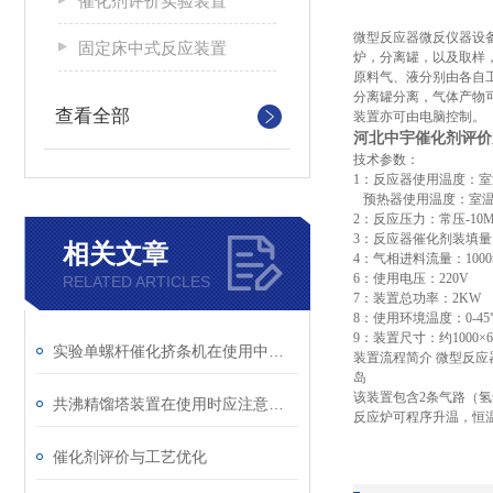
催化剂评价实验装置
微型反应器微反仪器设
固定床中式反应装置
炉，分离罐，以及取样
原料气、液分别由各自
分离罐分离，气体产物
查看全部
装置亦可由电脑控制。
河北中宇催化剂评价
技术参数：
1：反应器使用温度：室温
预热器使用温度：室温-
2：反应压力：常压-10M
3：反应器催化剂装填量：
相关文章
4：气相进料流量：1000m
6：使用电压：220V
RELATED ARTICLES
7：装置总功率：2KW
8：使用环境温度：0-4
9：装置尺寸：约1000×60
实验单螺杆催化挤条机在使用中的三个注意事项
装置流程简介
微型反应
岛
该装置包含
2条气路（
共沸精馏塔装置在使用时应注意哪些事项
反应炉可程序升温，恒
催化剂评价与工艺优化