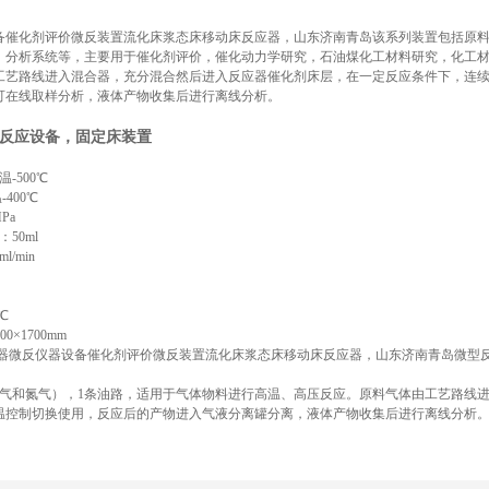
备催化剂评价微反装置流化床浆态床移动床反应器，山东济南青岛该系列装置包括原
，分析系统等，主要用于催化剂评价，催化动力学研究，石油煤化工材料研究，化工
工艺路线进入混合器，充分混合然后进入反应器催化剂床层，在一定反应条件下，连
可在线取样分析，液体产物收集后进行离线分析。
反应设备，固定床装置
-500℃
400℃
Pa
50ml
l/min
5℃
0×1700mm
器微反仪器设备催化剂评价微反装置流化床浆态床移动床反应器，山东济南青岛微型
氢气和氮气），1条油路，适用于气体物料进行高温、高压反应。原料气体由工艺路线
温控制切换使用，反应后的产物进入气液分离罐分离，液体产物收集后进行离线分析