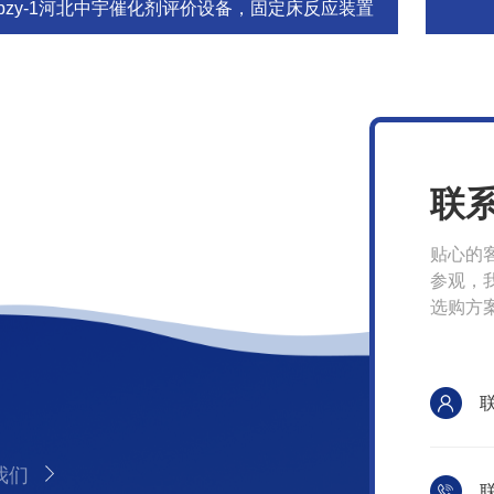
hbzy-1河北中宇催化剂评价设备，固定床反应装置
联
贴心的
参观，
选购方
我们
联