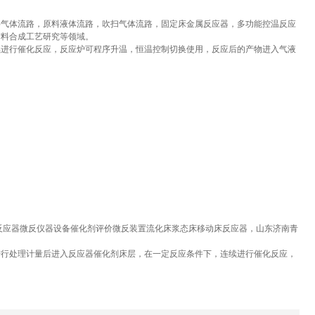
料气体流路，原料液体流路，吹扫气体流路，固定床金属反应器，多功能控温反应
材料合成工艺研究等领域。
续进行催化反应，反应炉可程序升温，恒温控制切换使用，反应后的产物进入气液
反应器微反仪器设备催化剂评价微反装置流化床浆态床移动床反应器，山东济南青
进行处理计量后进入反应器催化剂床层，在一定反应条件下，连续进行催化反应，
。