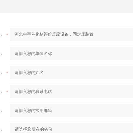
：
：
：
：
：
：