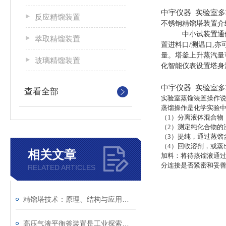
中宇仪器 实验室
反应精馏装置
不锈钢精馏塔装置介
中小试装置通
萃取精馏装置
置进料口/测温口,
量。塔釜上升蒸汽量
玻璃精馏装置
化智能仪表设置塔身
中宇仪器 实验室
查看全部
实验室蒸馏装置操作
蒸馏操作是化学实验
（
1）分离液体混合物
（
2）测定纯化合物的
（
3）提纯，通过蒸馏
（
4）回收溶剂，或蒸
相关文章
加料：将待蒸馏液通
分连接是否紧密和妥
RELATED ARTICLES
精馏塔技术：原理、结构与应用进展
高压气液平衡釜装置是工业探索的驿站