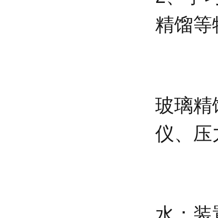
精馏等
玻璃精
仪、压
水：装