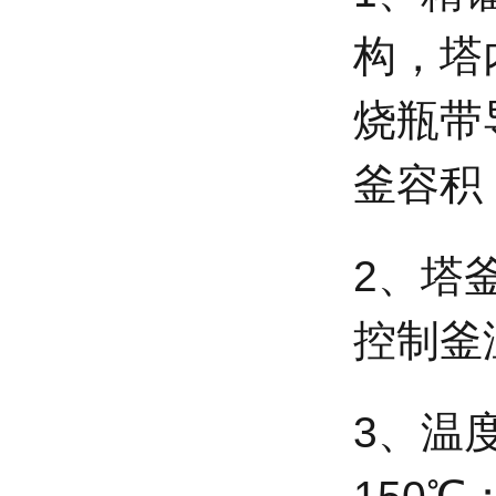
构，塔
烧瓶带
釜容积
2、塔
控制釜
3、温