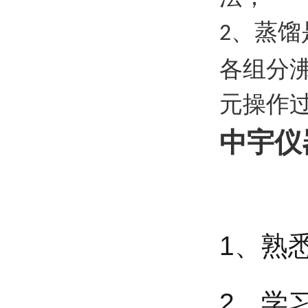
、蒸馏
2
各组分
元操作
中宇仪
1、熟
2、学