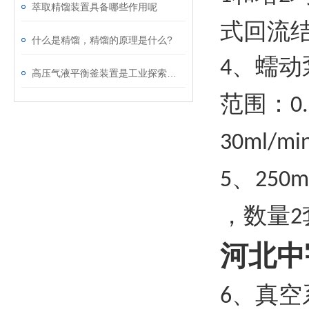
萃取精馏装置具备哪些作用呢
式回流
什么是精馏，精馏的原理是什么?
、蠕动
4
高压气液平衡釜装置是工业探索的驿站
范围：
0
30ml/mi
、
5
250m
，数量
2
河北中
、真空
6