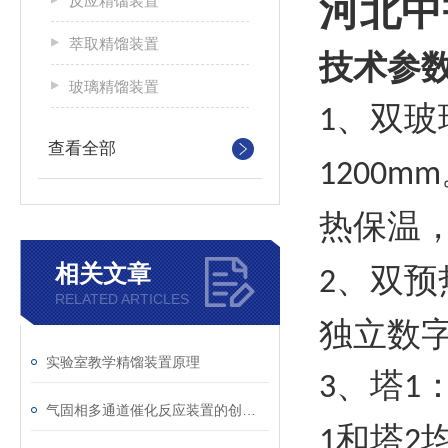
河北中
反应精馏装置
萃取精馏装置
技术参
玻璃精馏装置
、双玻
1
查看全部
1200mm
热保温
相关文章
、双预
2
RELATED ARTICLES
独立数
实验室教学精馏装置原理
、塔
3
1
气固相多通道催化反应装置的创新与应用
和塔
1
2