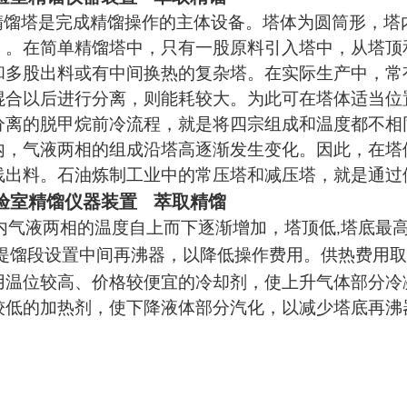
精馏塔是完成精馏操作的主体设备。塔体为圆筒形，塔
）。在简单精馏塔中，只有一股原料引入塔中，从塔顶
和多股出料或有中间换热的复杂塔。在实际生产中，常
混合以后进行分离，则能耗较大。为此可在塔体适当位
分离的脱甲烷前冷流程，就是将四宗组成和温度都不相
内，气液两相的组成沿塔高逐渐发生变化。因此，在塔
线出料。石油炼制工业中的常压塔和减压塔，就是通过
验室精馏仪器装置 萃取精馏
内气液两相的温度自上而下逐渐增加，塔顶低
塔底最
,
提馏段设置中间再沸器，以降低操作费用。供热费用取
用温位较高、价格较便宜的冷却剂，使上升气体部分冷
较低的加热剂，使下降液体部分汽化，以减少塔底再沸