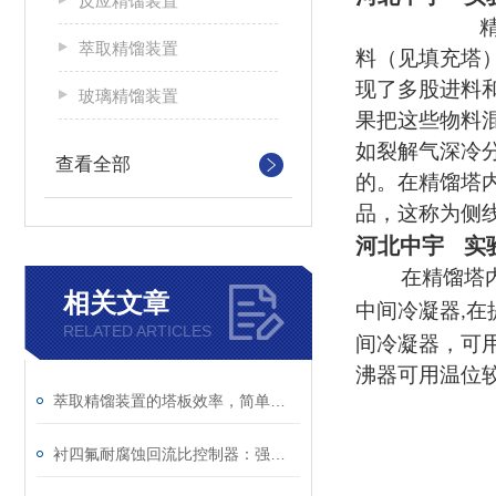
反应精馏装置
萃取精馏装置
料（见填充塔
现了多股进料
玻璃精馏装置
果把这些物料
如裂解气深冷
查看全部
的。在精馏塔
品，这称为侧
河北中宇 实
在精馏塔
相关文章
中间冷凝器
在
,
RELATED ARTICLES
间冷凝器，可
沸器可用温位
萃取精馏装置的塔板效率，简单说明一下
衬四氟耐腐蚀回流比控制器：强腐蚀体系精馏分离的控制核心