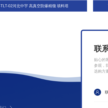
-TLT-02河北中宇 高真空防爆精馏 填料塔
联
贴心的
参观，
选购方