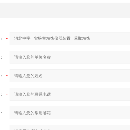
：
：
：
：
：