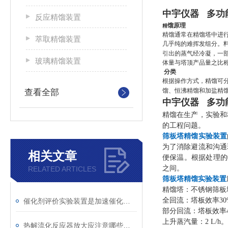
中宇仪器 多功
反应精馏装置
馏原理
精
精馏通常在精馏塔中进
萃取精馏装置
几乎纯的难挥发组分。
引出的蒸气经冷凝，一
玻璃精馏装置
体量与塔顶产品量之比
分类
根据操作方式，精馏可
馏、恒沸精馏和加盐精
查看全部
中宇仪器 多功
精馏在生产，实验和
的工程问题。
筛板塔精馏实验装置
为了消除避流和沟通
相关文章
便保温。根据处理的
之间。
RELATED ARTICLES
筛板塔精馏实验装置
精馏塔：不锈钢筛板
全回流：塔板效率
3
催化剂评价实验装置是加速催化研究的工具
部分回流：塔板效率
上升蒸汽量：
2 L/h。
热解流化反应器放大应注意哪些问题