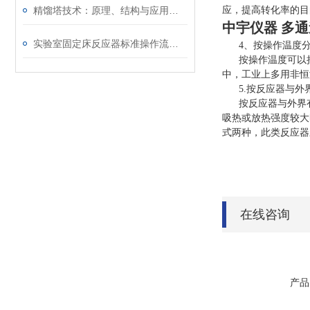
精馏塔技术：原理、结构与应用进展
应，提高转化率的目
中宇仪器 多
实验室固定床反应器标准操作流程与使用管控要点
4、按操作温度
按操作温度可以把
中，工业上多用非恒
5.按反应器与外
按反应器与外界有
吸热或放热强度较大
式两种，此类反应器
在线咨询
产品