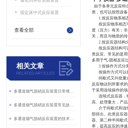
催化剂评价实验装置
由于各单元反应特点
固定床中式反应装置
类，也可以按照设备
1.按反应物系相
按反应物系相态可
查看全部
度（压力）有关；非
关，而且与物质的传
2.按反应器结构
按反应器结构可以
类反应。常见的是用
多用于气-固相反应
相关文章
3.按操作方式分
按操作方式可以把
RELATED ARTICLES
间歇式又叫批量式
反应物达到所要求的
于采用连续操作的场
多通道烟气脱硝反应装置日常维护与管路清洗规范
连续式反应器，物
高、处理量大，产品
多通道烟气脱硝反应装置常见故障排查与处理
介于间歇式和连续
部排出。此类反应器
多通道烟气脱硝反应装置的技术原理与应用前景
器。第二种半间歇式
率，提高反应的净速