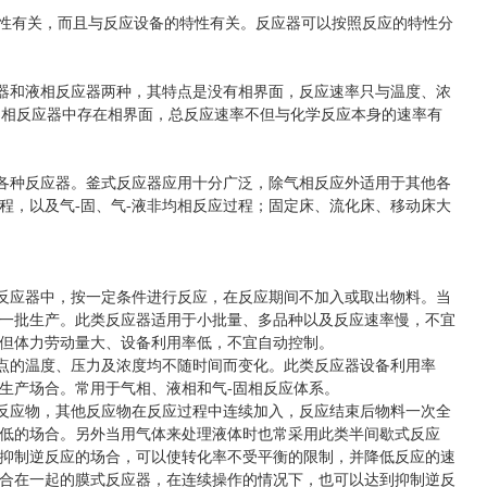
性有关，而且与反应设备的特性有关。反应器可以按照反应的特性分
和液相反应器两种，其特点是没有相界面，反应速率只与温度、浓
非均相反应器中存在相界面，总反应速率不但与化学反应本身的速率有
种反应器。釜式反应器应用十分广泛，除气相反应外适用于其他各
程，以及气-固、气-液非均相反应过程；固定床、流化床、移动床大
应器中，按一定条件进行反应，在反应期间不加入或取出物料。当
一批生产。此类反应器适用于小批量、多品种以及反应速率慢，不宜
但体力劳动量大、设备利用率低，不宜自动控制。
的温度、压力及浓度均不随时间而变化。此类反应器设备利用率
生产场合。常用于气相、液相和气-固相反应体系。
应物，其他反应物在反应过程中连续加入，反应结束后物料一次全
低的场合。另外当用气体来处理液体时也常采用此类半间歇式反应
抑制逆反应的场合，可以使转化率不受平衡的限制，并降低反应的速
合在一起的膜式反应器，在连续操作的情况下，也可以达到抑制逆反