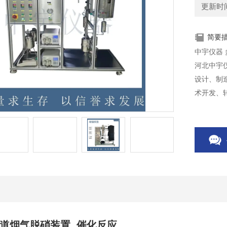
更新时间：
简要
河北中宇
设计、制
术开发、
助设备批
通道烟气脱硝装置 催化反应