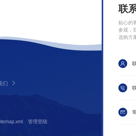
联
贴心的
参观，
选购方
我们
联
常
itemap.xml
管理登陆