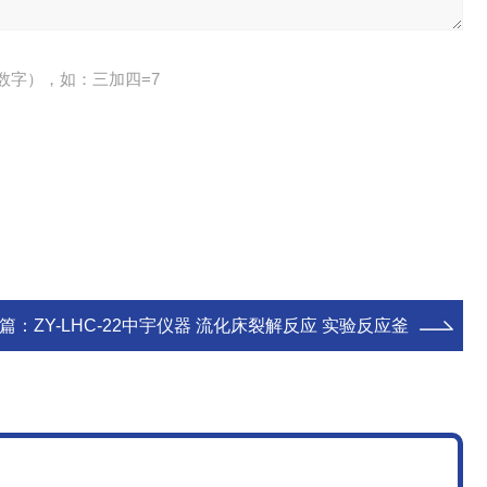
数字），如：三加四=7
篇：
ZY-LHC-22中宇仪器 流化床裂解反应 实验反应釜