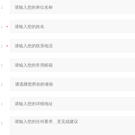
：
：
：
：
：
：
：