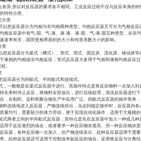
各异,所以对反应器的要求各不相同。工业反应过程不仅与反应本身的特
的特性分类。
态分类
以把反应器分为均相与非均相两种类型。均相反应器又可分为气相反应器
均相反应器中有气-固、气-液、液-液、液-固、气-液-固五种类型，在
递速率有关，因而受相界面积的大小和传质系数大小的影响。
分类
把反应器分为釜式（槽式）、管式、塔式、固定床、流化床、移动床等各
于液相的均相或非均相反应；管式反应器大多用于气相和液相均相反应过
过程。
类
反应器分为间歇式、半间歇式和连续式。
，一般都是在釜式反应器中进行。其操作特点是将反应物料一次加入到反
转化率时停止反应，将物料全部放出，进行后续处理，清洗反应器进行下
合，在制药、染料和聚合物生产中应用广泛。间歇式反应器的操作简单，
料连续地进入反应器，产物连续排出，当达到稳定操作时，反应器内各点
质量均匀，需要较少的体力劳动，便于实现自动化操作，适用于大规模的
式两者之间的半间歇式反应器，其特点是先在反应器中加入一种或几种反
适用于反应激烈的场合，或者要求一种反应物浓度高、另一种反应物浓度
反应器，各种反应物一次加入，但产物连续采出，此种反应器适用于需要
率。此种反应器还可适用于控制连串副反应的场合。采用将反应与分离结