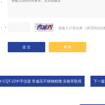
：
：
请输入计算结果（填写阿拉伯
Y-CQT-22中宇仪器 常减压不锈钢精馏 实验萃取塔
下一篇