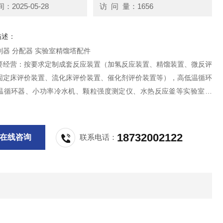
2025-05-28
访 问 量：1656
描述：
回流比控制器 分配器 实验室精馏塔配件
要经营：按要求定制成套反应装置（加氢反应装置、精馏装置、微反评
固定床评价装置、流化床评价装置、催化剂评价装置等），高低温循环
温循环器、小功率冷水机、颗粒强度测定仪、水热反应釜等实验室设
仪表。公司产品广泛应用于科研单位、高校实验、石油、化工、橡胶、
料、、食品等领域。
18732002122
在线咨询
联系电话：