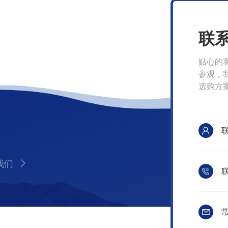
联
贴心的
参观，
选购方
我们
联
常
itemap.xml
管理登陆