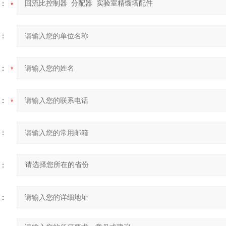
：
：
：
：
：
：
：