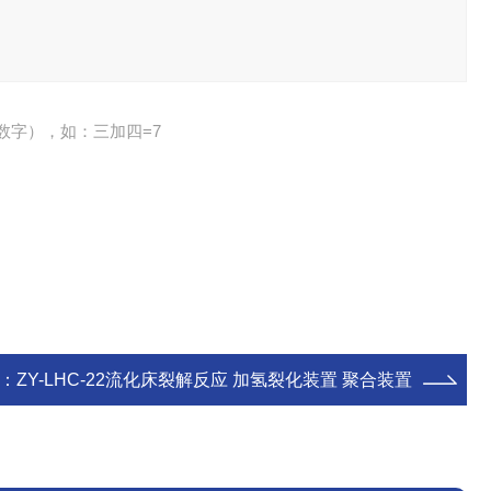
数字），如：三加四=7
：
ZY-LHC-22流化床裂解反应 加氢裂化装置 聚合装置