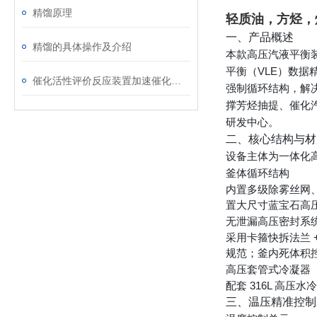
精馏原理
轻质油，方烃，
一、产品概述
精馏的具体操作及介绍
本款高压汽液平衡装
平衡（VLE）数据
催化活性评价反应装置加速催化剂研发的利器
强制循环结构，解决
撑芳烃抽提、催化
研发中心。
二、核心结构与材
设备主体为一体化高
釜体循环结构
内置多级除雾丝网
置大尺寸蓝宝石高
无泄漏高压密封系
采用卡箍快拆法兰
规范；釜内死体积控
高压套管式冷凝器
配套 316L 高
三、温压精准控制