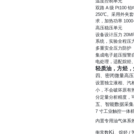
温度控制单元
双路 A 级 Pt1
250℃。采用外夹
求，加热功率 1000
高压稳压单元
设备设计压力 20
系统，实验全程压力
多重安全压力防护
集成电子超压报警
电处理，适配烷烃
轻质油，方烃，
四、密闭微量高压
设置独立液相、汽相
小，不会破坏原有
分定量分析精度，
五、智能数据采集
7 寸工业触控一体
内置专用油气体系
K
i
衡常数
、烷烃 