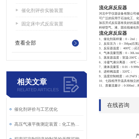
流化床反应器
催化剂评价实验装置
河北中宇仪器设备有限公司
可广泛的应用于石油化工、
固定床中式反应装置
加压开式反应器有良好的温
科研型气、液、固在线催化
流化床反应器
1、催化剂装样量：0－2ml；
查看全部
2、反应压力：0－3Mpa(石英
3、反应器温度： 400℃；(石
4、气体流量范围：0－30L/m
5、蒸发器温度：室温-200℃
6、冷凝气液分离器： -30
7、液体流量泵：0.01－9.999ml
8、进样阀温度：320℃；
9、温度控制精度：±0.2%FS
相关文章
10、七段程序升温具有独立的
11、质量流量计：0-300ml，
RELATED ARTICLES
在线咨询
催化剂评价与工艺优化
高压气液平衡测定装置：化工热力学数据测定的核心装备