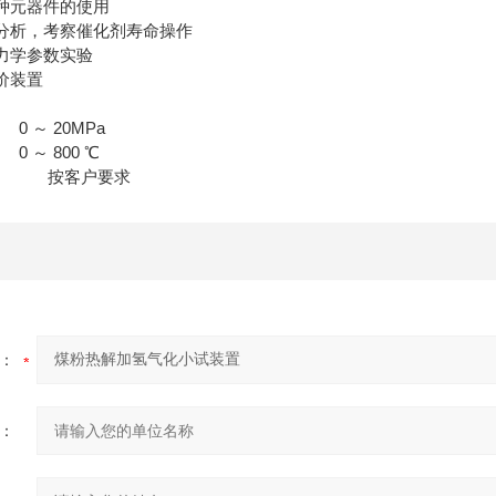
各种元器件的使用
能分析，考察催化剂寿命操作
动力学参数实验
评价装置
～ 20MPa
～ 800 ℃
 按客户要求
：
：