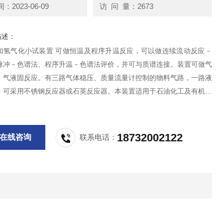
2023-06-09
访 问 量：2673
描述：
加氢气化小试装置 可做恒温及程序升温反应，可以做连续流动反应－
脉冲－色谱法、程序升温－色谱法评价，并可与质谱连接。装置可做气
、气液固反应。有三路气体稳压、质量流量计控制的物料气路，一路液
。可采用不锈钢反应器或石英反应器。本装置适用于石油化工及有机化
压、高温连续反应实验，如加氢精制、加氢裂化、催化重整等，可进行
及反应动力学研究、反
18732002122
在线咨询
联系电话：