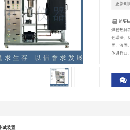
更新时间：
简要
煤粉热解
色谱法、
固、液固
体进样口
工中的高
反应机理
小试装置