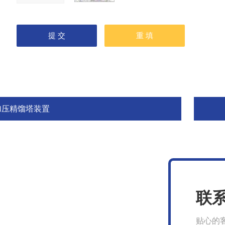
加压精馏塔装置
联
贴心的