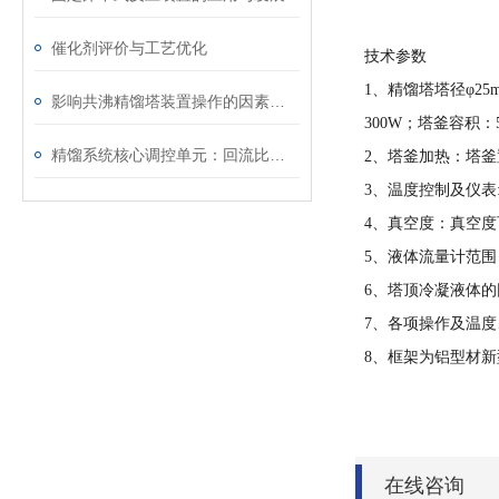
催化剂评价与工艺优化
技术参数
1、精馏塔塔径φ2
影响共沸精馏塔装置操作的因素有哪几种
300W；塔釜容积：
精馏系统核心调控单元：回流比分配器的选型逻辑与全生命周期运维指南
2、塔釜加热：塔釜
3、温度控制及仪表:
4、真空度：真空度可
5、液体流量计范围：1.
6、塔顶冷凝液体的
7、各项操作及温
8、框架为
铝型材新
在线咨询